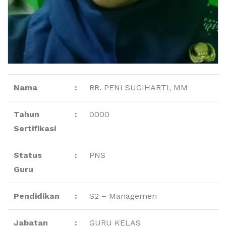
Nama
:
RR. PENI SUGIHARTI, MM
Tahun
:
0000
Sertifikasi
Status
:
PNS
Guru
Pendidikan
:
S2 – Managemen
Jabatan
:
GURU KELAS