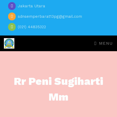
Jakarta Utara
sdnsemperbarat13pg@gmail.com
(021) 44835322
MENU
Rr Peni Sugiharti
Mm