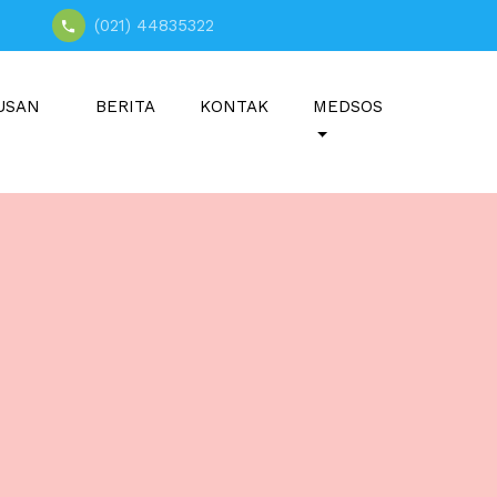
(021) 44835322
USAN
BERITA
KONTAK
MEDSOS