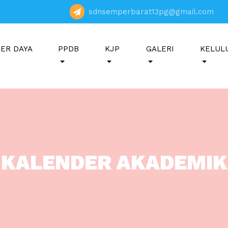
sdnsemperbarat13pg@gmail.com
ER DAYA
PPDB
KJP
GALERI
KELUL
KALENDER AKADEMIK