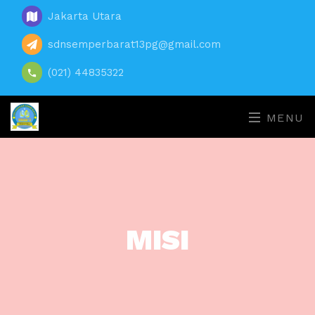
Jakarta Utara
sdnsemperbarat13pg@gmail.com
(021) 44835322
MENU
MISI