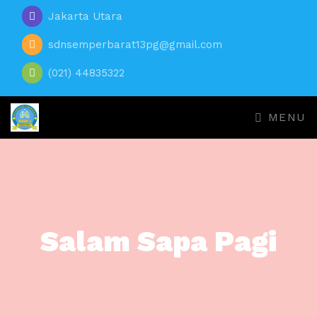
Jakarta Utara
sdnsemperbarat13pg@gmail.com
(021) 44835322
MENU
Salam Sapa Pagi