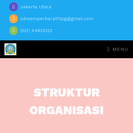
Jakarta Utara
sdnsemperbarat13pg@gmail.com
(021) 44835322
MENU
STRUKTUR
ORGANISASI