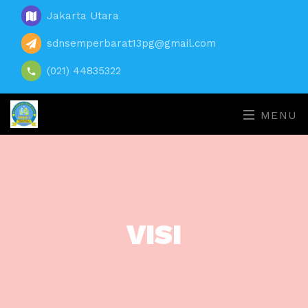
Jakarta Utara
sdnsemperbarat13pg@gmail.com
(021) 44835322
MENU
VISI